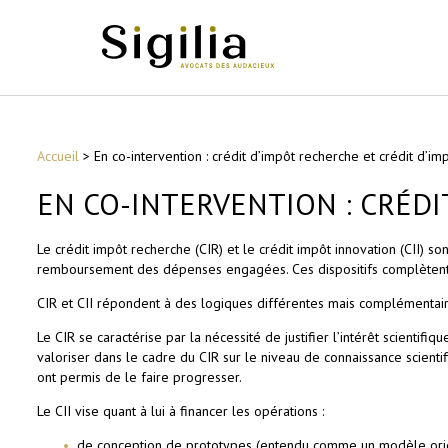
Accueil
>
En co-intervention : crédit d’impôt recherche et crédit d’im
EN CO-INTERVENTION : CRÉDI
Le crédit impôt recherche (CIR) et le crédit impôt innovation (CII) so
remboursement des dépenses engagées. Ces dispositifs complètent les
CIR et CII répondent à des logiques différentes mais complémentair
Le CIR se caractérise par la nécessité de justifier l’intérêt scientif
valoriser dans le cadre du CIR sur le niveau de connaissance scienti
ont permis de le faire progresser.
Le CII vise quant à lui à financer les opérations :
de conception de prototypes (entendu comme un modèle origi