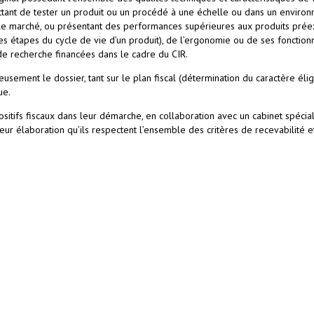
ettant de tester un produit ou un procédé à une échelle ou dans un environn
le marché, ou présentant des performances supérieures aux produits préexi
s étapes du cycle de vie d’un produit), de l’ergonomie ou de ses fonctionn
de recherche financées dans le cadre du CIR.
gneusement le dossier, tant sur le plan fiscal (détermination du caractère él
ue.
itifs fiscaux dans leur démarche, en collaboration avec un cabinet spécial
ur élaboration qu’ils respectent l’ensemble des critères de recevabilité et d