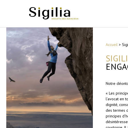
Accueil
>
Sig
SIGILI
ENGA
Notre déonto
« Les princi
l’avocat en t
dignité, cons
des termes de
principes d’h
désintéresse
courtoisie. I