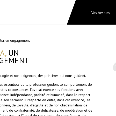
Vos besoins
ilia, un engagement
A,
UN
GEMENT
logie et nos exigences, des principes qui nous guident.
pes essentiels de la profession guident le comportement de
outes circonstances. L’avocat exerce ses fonctions avec
cience, indépendance, probité et humanité, dans le respect
 son serment. Il respecte en outre, dans cet exercice, les
onneur, de loyauté, d’égalité et de non-discrimination, de
ment, de confraternité, de délicatesse, de modération et de
l fait preuve, à l’égard de ses clients, de compétence, de