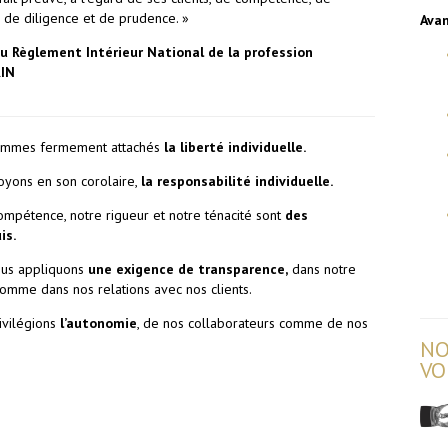
de diligence et de prudence. »
Avan
du Règlement Intérieur National de la profession
RIN
ommes fermement attachés
la liberté individuelle.
oyons en son corolaire,
la responsabilité individuelle.
ompétence, notre rigueur et notre ténacité sont
des
is.
us appliquons
une exigence de transparence,
dans notre
comme dans nos relations avec nos clients.
ivilégions
l’autonomie
, de nos collaborateurs comme de nos
NO
VO