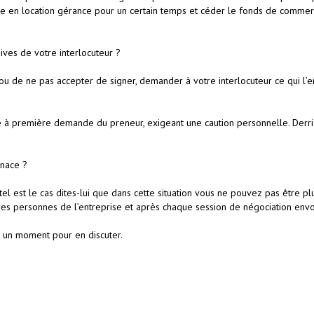
ue en location gérance pour un certain temps et céder le fonds de commerce p
ives de votre interlocuteur ?
l ou de ne pas accepter de signer, demander à votre interlocuteur ce qui 
ie à première demande du preneur, exigeant une caution personnelle. Derri
enace ?
 tel est le cas dites-lui que dans cette situation vous ne pouvez pas être 
utres personnes de l’entreprise et après chaque session de négociation en
z un moment pour en discuter.