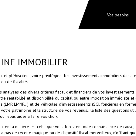
Vos besoins
OINE IMMOBILIER
» et plébiscitent, voire privilégient les investissements immobiliers dans le
ou de fiscalité.
 analyses des divers critères fiscaux et financiers de vos investissements :
tre rentabilité et disponibilité du capital ou entre imposition immédiate et 
ques (LMP, LMNP…) et de véhicules d’investissements (SCI, foncières en for
otre patrimoine et la structure de vos revenus…la liste des questions uti
our vous aider à faire vos choix.
ix en la matière est celui que vous ferez en toute connaissance de cause, e
a pas de recette magique ou de dispositif fiscal merveilleux, n’offrant q